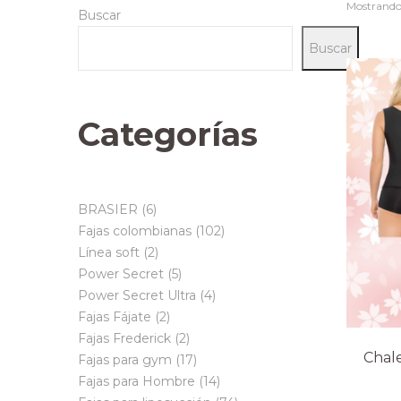
Mostrando 
Buscar
Buscar
Categorías
6
BRASIER
6
productos
102
Fajas colombianas
102
2
productos
Línea soft
2
productos
5
Power Secret
5
productos
4
Power Secret Ultra
4
2
productos
Fajas Fájate
2
productos
2
Fajas Frederick
2
Chal
productos
17
Fajas para gym
17
productos
14
Fajas para Hombre
14