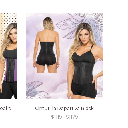
de
precios:
desde
$1569
hasta
$1629
Hooks
Cinturilla Deportiva Black
Rango
$
1119
-
$
1179
de