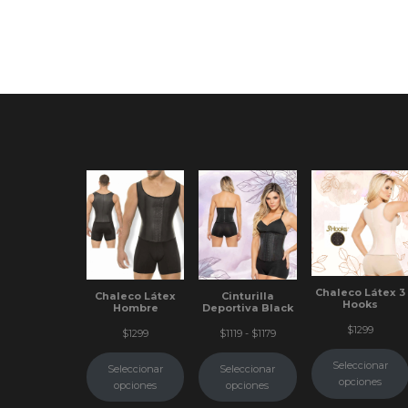
Chaleco Látex 3
Chaleco Látex
Cinturilla
Hooks
Hombre
Deportiva Black
$
1299
Rango
$
1299
$
1119
-
$
1179
de
precios:
Seleccionar
Seleccionar
Seleccionar
desde
opciones
opciones
opciones
$1119