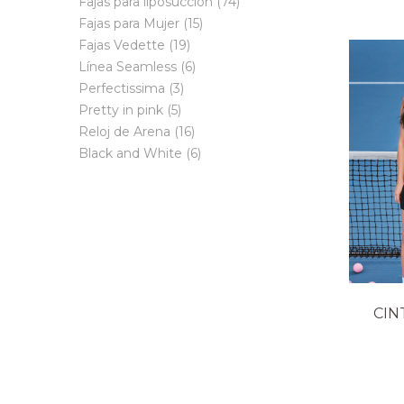
productos
74
Fajas para liposucción
74
15
productos
Fajas para Mujer
15
19
productos
Fajas Vedette
19
productos
6
Línea Seamless
6
3
productos
Perfectissima
3
5
productos
Pretty in pink
5
productos
16
Reloj de Arena
16
productos
6
Black and White
6
productos
CIN