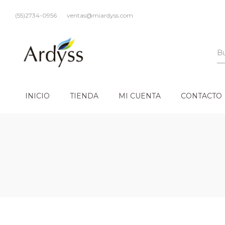
(55)2734-0956
ventas@miardyss.com
INICIO
TIENDA
MI CUENTA
CONTACTO