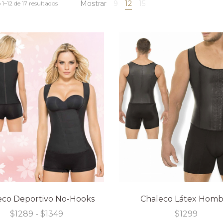
Mostrar
9
12
15
1–12 de 17 resultados
eco Deportivo No-Hooks
Chaleco Látex Homb
Rango
$
1289
-
$
1349
$
1299