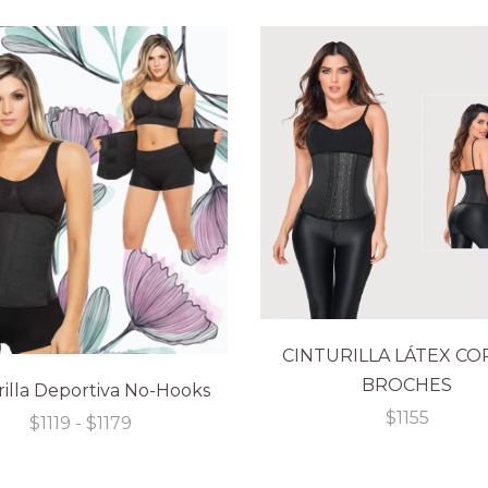
desde
$1299
hasta
$1359
CINTURILLA LÁTEX CO
BROCHES
rilla Deportiva No-Hooks
$
1155
Rango
$
1119
-
$
1179
de
precios:
desde