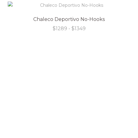
Chaleco Deportivo No-Hooks
Rango
$
1289
-
$
1349
de
precios:
desde
$1289
hasta
$1349