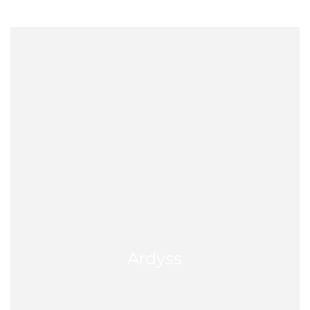
hasta
$2543
Ardyss