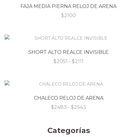
FAJA MEDIA PIERNA RELOJ DE ARENA
$
2100
SHORT ALTO REALCE INVISIBLE
Rango
$
2051
-
$
2111
de
precios:
desde
$2051
hasta
$2111
CHALECO RELOJ DE ARENA
Rango
$
2483
-
$
2543
de
precios:
desde
Categorías
$2483