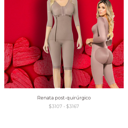
Renata post-quirúrgico
Rango
$
3107
-
$
3167
de
precios:
desde