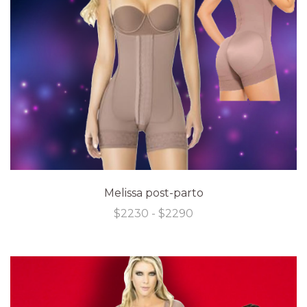
Melissa post-parto
Rango
$
2230
-
$
2290
de
precios:
desde
$2230
hasta
$2290