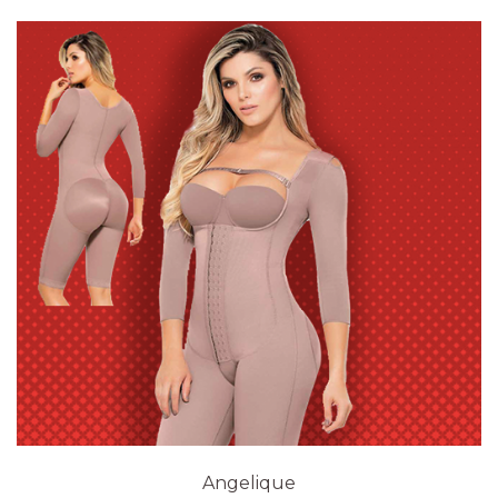
$3107
hasta
$3167
Angelique