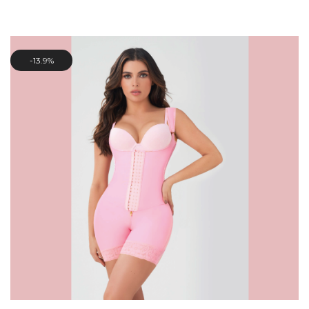
de
precios:
desde
$2267
hasta
13.9%
$2327