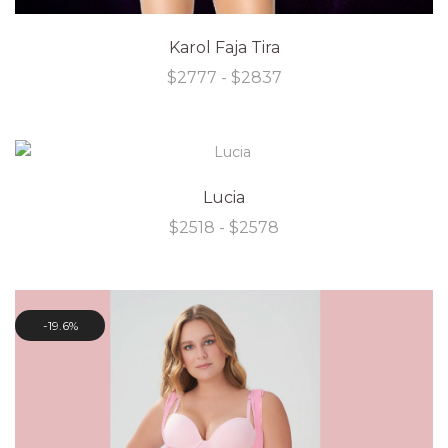
Karol Faja Tira
Rango
$
2777
-
$
2837
de
precios:
desde
$2777
hasta
$2837
Lucia
Rango
$
2518
-
$
2578
de
precios:
desde
$2518
hasta
19.6%
$2578