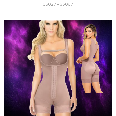
Rango
$
3027
-
$
3087
de
precios:
desde
$3027
hasta
$3087