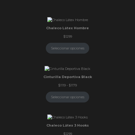
Chaleco Látex Hombre
$
1299
Seleccionar opciones
Cinturilla Deportiva Black
Rango
$
1119
-
$
1179
de
precios:
Seleccionar opciones
desde
$1119
hasta
$1179
Chaleco Látex 3 Hooks
$
1299