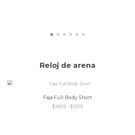
Reloj de arena
Faja Full Body Short
Rango
$
1859
-
$
1919
de
precios:
desde
$1859