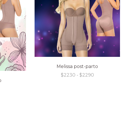
Melissa post-parto
Rango
$
2230
-
$
2290
de
o
precios:
Rango
desde
de
$2230
precios:
hasta
desde
$2290
$2125
hasta
$2185