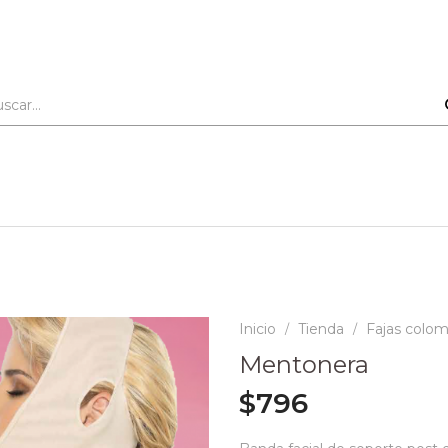
Inicio
Tienda
Fajas colo
/
/
Mentonera
$
796