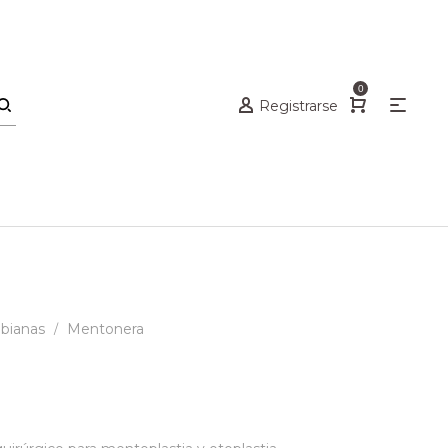
0
Registrarse
mbianas
Mentonera
/