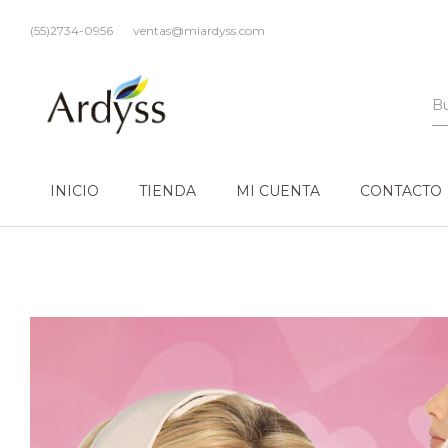
(55)2734-0956
ventas@miardyss.com
INICIO
TIENDA
MI CUENTA
CONTACTO