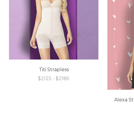
Titi Strapless
Rango
$
2125
-
$
2185
de
precios:
desde
Alexa St
$2125
hasta
$2185