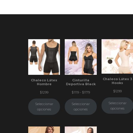
Chaleco Látex 3
Chaleco Látex
Cinturilla
Hooks
Hombre
Deportiva Black
$
1299
Rango
$
1299
$
1119
-
$
1179
de
precios:
Seleccionar
Seleccionar
Seleccionar
desde
opciones
opciones
opciones
$1119
hasta
$1179